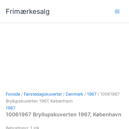
Gå
Frimærkesalg
til
indholdet
Forside
/
Førstedagskuverter
/
Danmark
/
1967
/ 10061967
Bryllupskuverten 1967, København
1967
10061967 Bryllupskuverten 1967, København
Beholdning: 1 stk