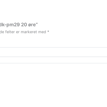
 dk-pm29 20 øre”
e felter er markeret med
*