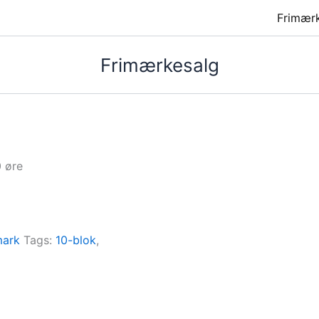
Frimær
Frimærkesalg
 øre
ark
Tags:
10-blok
,