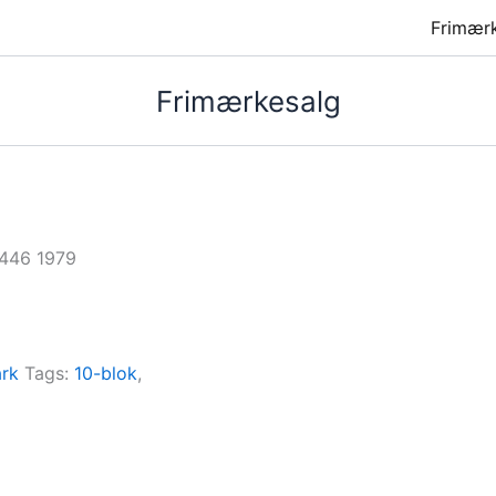
Frimær
Frimærkesalg
0446 1979
rk
Tags:
10-blok
,