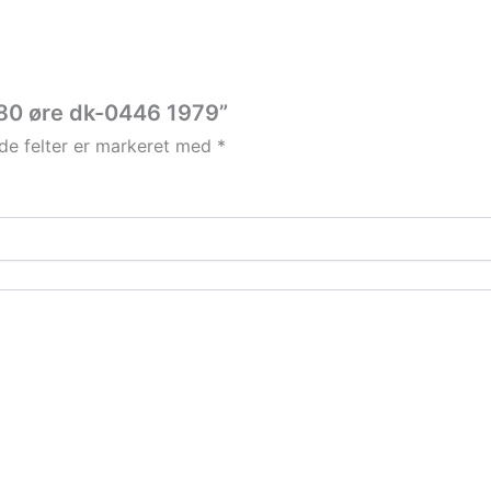
k 80 øre dk-0446 1979”
e felter er markeret med
*