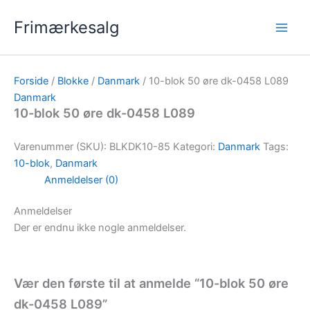
Gå
Frimærkesalg
til
indholdet
Forside
/
Blokke
/
Danmark
/ 10-blok 50 øre dk-0458 L089
Danmark
10-blok 50 øre dk-0458 L089
Varenummer (SKU):
BLKDK10-85
Kategori:
Danmark
Tags:
10-blok
,
Danmark
Anmeldelser (0)
Anmeldelser
Der er endnu ikke nogle anmeldelser.
Vær den første til at anmelde “10-blok 50 øre
dk-0458 L089”