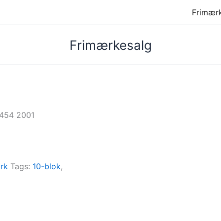
Frimær
Frimærkesalg
0454 2001
rk
Tags:
10-blok
,