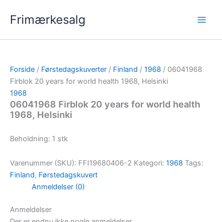
Gå
Frimærkesalg
til
indholdet
Forside
/
Førstedagskuverter
/
Finland
/
1968
/ 06041968
Firblok 20 years for world health 1968, Helsinki
1968
06041968 Firblok 20 years for world health
1968, Helsinki
Beholdning: 1 stk
Varenummer (SKU):
FFI19680406-2
Kategori:
1968
Tags:
Finland
,
Førstedagskuvert
Anmeldelser (0)
Anmeldelser
Der er endnu ikke nogle anmeldelser.