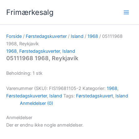
Gå
Frimærkesalg
til
indholdet
Forside
/
Førstedagskuverter
/
Island
/
1968
/ 05111968
1968, Reykjavík
1968
,
Førstedagskuverter
,
Island
05111968 1968, Reykjavík
Beholdning: 1 stk
Varenummer (SKU):
FIS19681105-2
Kategorier:
1968
,
Førstedagskuverter
,
Island
Tags:
Førstedagskuvert
,
Island
Anmeldelser (0)
Anmeldelser
Der er endnu ikke nogle anmeldelser.