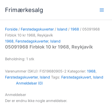
Gå
Frimærkesalg
til
indholdet
Forside
/
Førstedagskuverter
/
Island
/
1968
/ 05091968
Firblok 10 kr 1968, Reykjavík
1968
,
Førstedagskuverter
,
Island
05091968 Firblok 10 kr 1968, Reykjavík
Beholdning: 1 stk
Varenummer (SKU):
FIS19680905-2
Kategorier:
1968
,
Førstedagskuverter
,
Island
Tags:
Førstedagskuvert
,
Island
Anmeldelser (0)
Anmeldelser
Der er endnu ikke nogle anmeldelser.