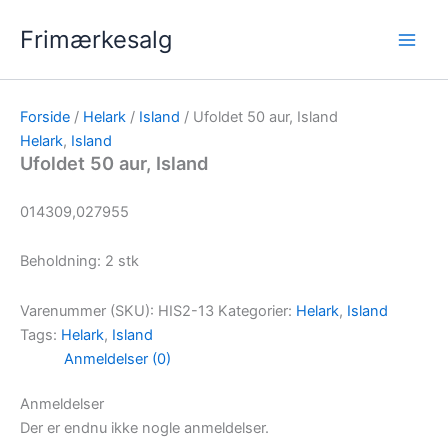
Gå
Frimærkesalg
til
indholdet
Forside
/
Helark
/
Island
/ Ufoldet 50 aur, Island
Helark
,
Island
Ufoldet 50 aur, Island
014309,027955
Beholdning: 2 stk
Varenummer (SKU):
HIS2-13
Kategorier:
Helark
,
Island
Tags:
Helark
,
Island
Anmeldelser (0)
Anmeldelser
Der er endnu ikke nogle anmeldelser.