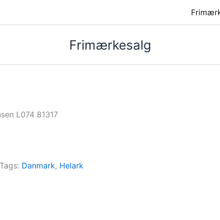
Frimær
Frimærkesalg
nsen L074 81317
Tags:
Danmark
,
Helark