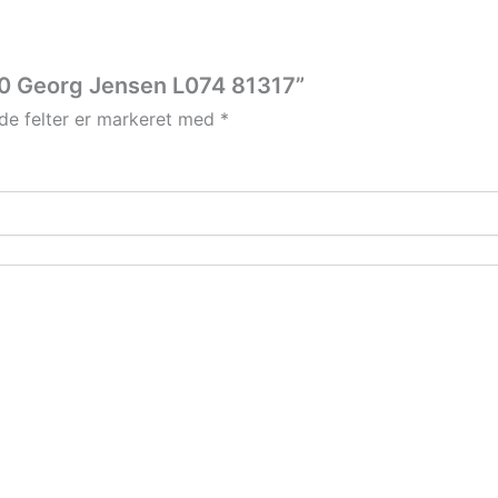
 80 Georg Jensen L074 81317”
e felter er markeret med
*