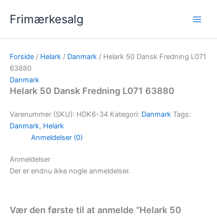
Gå
Frimærkesalg
til
indholdet
Forside
/
Helark
/
Danmark
/ Helark 50 Dansk Fredning L071
63880
Danmark
Helark 50 Dansk Fredning L071 63880
Varenummer (SKU):
HDK6-34
Kategori:
Danmark
Tags:
Danmark
,
Helark
Anmeldelser (0)
Anmeldelser
Der er endnu ikke nogle anmeldelser.
Vær den første til at anmelde “Helark 50