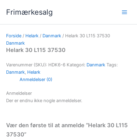
Gå
Frimærkesalg
til
indholdet
Forside
/
Helark
/
Danmark
/ Helark 30 L115 37530
Danmark
Helark 30 L115 37530
Varenummer (SKU):
HDK6-6
Kategori:
Danmark
Tags:
Danmark
,
Helark
Anmeldelser (0)
Anmeldelser
Der er endnu ikke nogle anmeldelser.
Vær den første til at anmelde “Helark 30 L115
37530”