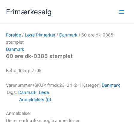
Gå
Frimærkesalg
til
indholdet
Forside
/
Løse frimærker
/
Danmark
/ 60 øre dk-0385
stemplet
Danmark
60 øre dk-0385 stemplet
Beholdning: 2 stk
Varenummer (SKU):
frmdk23-24-2-1
Kategori:
Danmark
Tags:
Danmark
,
Løse
Anmeldelser (0)
Anmeldelser
Der er endnu ikke nogle anmeldelser.