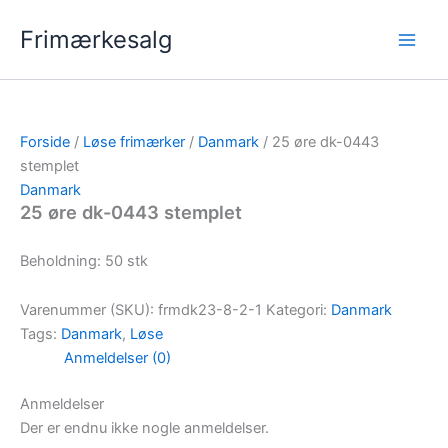
Gå
Frimærkesalg
til
indholdet
Forside
/
Løse frimærker
/
Danmark
/ 25 øre dk-0443
stemplet
Danmark
25 øre dk-0443 stemplet
Beholdning: 50 stk
Varenummer (SKU):
frmdk23-8-2-1
Kategori:
Danmark
Tags:
Danmark
,
Løse
Anmeldelser (0)
Anmeldelser
Der er endnu ikke nogle anmeldelser.