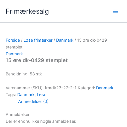
Gå
Frimærkesalg
til
indholdet
Forside
/
Løse frimærker
/
Danmark
/ 15 øre dk-0429
stemplet
Danmark
15 øre dk-0429 stemplet
Beholdning: 58 stk
Varenummer (SKU):
frmdk23-27-2-1
Kategori:
Danmark
Tags:
Danmark
,
Løse
Anmeldelser (0)
Anmeldelser
Der er endnu ikke nogle anmeldelser.