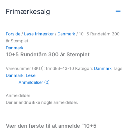
Gå
Frimærkesalg
til
indholdet
Forside
/
Løse frimærker
/
Danmark
/ 10+5 Rundetårn 300
år Stemplet
Danmark
10+5 Rundetårn 300 år Stemplet
Varenummer (SKU):
frmdk6-43-10
Kategori:
Danmark
Tags:
Danmark
,
Løse
Anmeldelser (0)
Anmeldelser
Der er endnu ikke nogle anmeldelser.
Vær den første til at anmelde “10+5