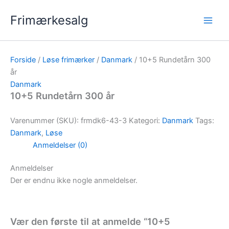
Gå
Frimærkesalg
til
indholdet
Forside
/
Løse frimærker
/
Danmark
/ 10+5 Rundetårn 300
år
Danmark
10+5 Rundetårn 300 år
Varenummer (SKU):
frmdk6-43-3
Kategori:
Danmark
Tags:
Danmark
,
Løse
Anmeldelser (0)
Anmeldelser
Der er endnu ikke nogle anmeldelser.
Vær den første til at anmelde “10+5